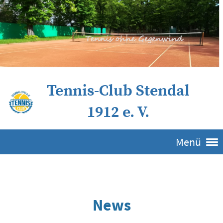
Tennis-Club Stendal
1912 e. V.
Menü
News