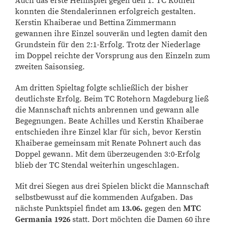
Auch das erste Heimspiel gegen den 1. TC Köthen
konnten die Stendalerinnen erfolgreich gestalten.
Kerstin Khaiberae und Bettina Zimmermann
gewannen ihre Einzel souverän und legten damit den
Grundstein für den 2:1-Erfolg. Trotz der Niederlage
im Doppel reichte der Vorsprung aus den Einzeln zum
zweiten Saisonsieg.
Am dritten Spieltag folgte schließlich der bisher
deutlichste Erfolg. Beim TC Rotehorn Magdeburg ließ
die Mannschaft nichts anbrennen und gewann alle
Begegnungen. Beate Achilles und Kerstin Khaiberae
entschieden ihre Einzel klar für sich, bevor Kerstin
Khaiberae gemeinsam mit Renate Pohnert auch das
Doppel gewann. Mit dem überzeugenden 3:0-Erfolg
blieb der TC Stendal weiterhin ungeschlagen.
Mit drei Siegen aus drei Spielen blickt die Mannschaft
selbstbewusst auf die kommenden Aufgaben. Das
nächste Punktspiel findet am
13.06.
gegen den
MTC
Germania 1926
statt. Dort möchten die Damen 60 ihre